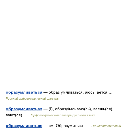
образумливаться
— образ умливаться, аюсь, ается …
Русский орфографический словарь
образумливаться
— (I), образу/мливаю(сь), ваешь(ся),
вают(ся) …
Орфографический словарь русского языка
образумливаться
— см. Образумиться …
Энциклопедический