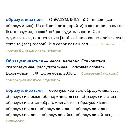
образумливаться
— ОБРАЗУМЛИВАТЬСЯ, несов. (сов.
образумиться). Разг. Приходить (прийти) в состояние зрелого
благоразумия, спокойной рассудительности; Син.:
одумываться, остепеняться [impf. coll. to come to one’s senses,
come to (see) reason]. И в сорок лет он вел… …
Большой
толковый словарь русских глаголов
Образумливаться
— несов. неперех. Становиться
благоразумнее, рассудительнее. Толковый словарь
Ефремовой. Т. Ф. Ефремова. 2000 …
Современный толковый
словарь русского языка Ефремовой
образумливаться
— образумливаться, образумливаюсь,
образумливаемся, образумливаешься, образумливаетесь,
образумливается, образумливаются, образумливаясь,
образумливался, образумливалась, образумливалось,
образумливались, образумливайся, образумливайтесь,… …
Формы слов