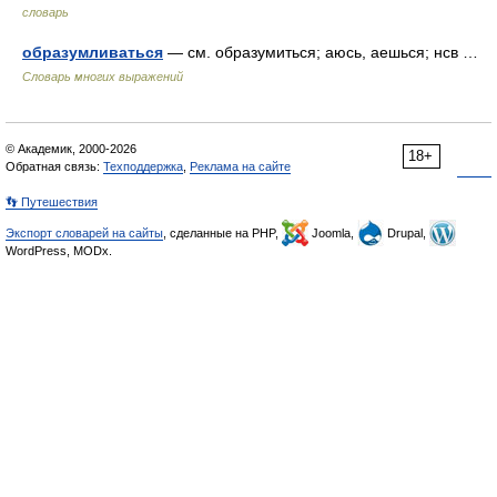
словарь
образумливаться
— см. образумиться; аюсь, аешься; нсв …
Словарь многих выражений
© Академик, 2000-2026
18+
Обратная связь:
Техподдержка
,
Реклама на сайте
👣 Путешествия
Экспорт словарей на сайты
, сделанные на PHP,
Joomla,
Drupal,
WordPress, MODx.